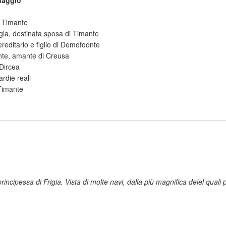
naggio
i Timante
igia, destinata sposa di Timante
ereditario e figlio di Demofoonte
onte, amante di Creusa
 Dircea
rdie reali
 Timante
rincipessa di Frigia. Vista di molte navi, dalla più magnifica delel qual