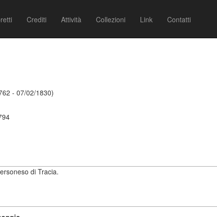
retti
Crediti
Attività
Collezioni
Link
Contatti
762 - 07/02/1830)
1794
hersoneso di Tracia.