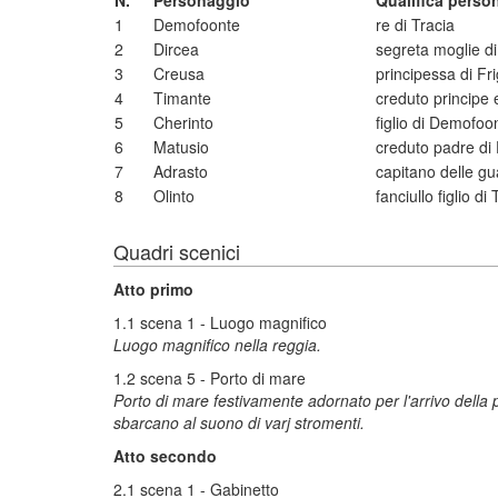
N.
Personaggio
Qualifica perso
1
Demofoonte
re di Tracia
2
Dircea
segreta moglie d
3
Creusa
principessa di Fr
4
Timante
creduto principe 
5
Cherinto
figlio di Demofo
6
Matusio
creduto padre di
7
Adrasto
capitano delle gua
8
Olinto
fanciullo figlio di
Quadri scenici
Atto primo
1.1 scena 1 - Luogo magnifico
Luogo magnifico nella reggia.
1.2 scena 5 - Porto di mare
Porto di mare festivamente adornato per l'arrivo della p
sbarcano al suono di varj stromenti.
Atto secondo
2.1 scena 1 - Gabinetto