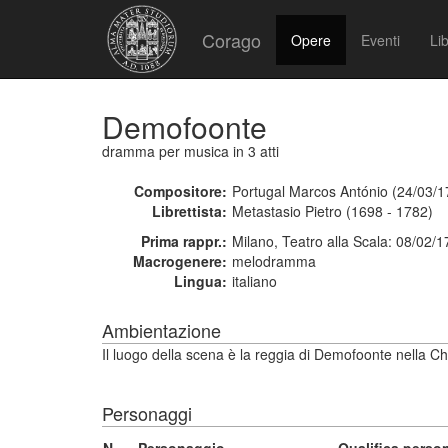
Corago
Opere
Eventi
Lib
Demofoonte
dramma per musica
in 3 atti
Compositore:
Portugal Marcos António (24/03/1
Librettista:
Metastasio Pietro (1698 - 1782)
Prima rappr.:
Milano, Teatro alla Scala: 08/02/
Macrogenere:
melodramma
Lingua:
italiano
Ambientazione
Il luogo della scena è la reggia di Demofoonte nella C
Personaggi