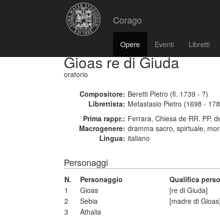
Corago
Opere
Eventi
Libretti
Gioas re di Giuda
oratorio
Compositore:
Beretti Pietro (fl. 1739 - ?)
Librettista:
Metastasio Pietro (1698 - 17
Prima rappr.:
Ferrara, Chiesa de RR. PP. d
Macrogenere:
dramma sacro, spirtuale, mor
Lingua:
italiano
Personaggi
N.
Personaggio
Qualifica pers
1
Gioas
[re di Giuda]
2
Sebia
[madre di Gioas
3
Athalia