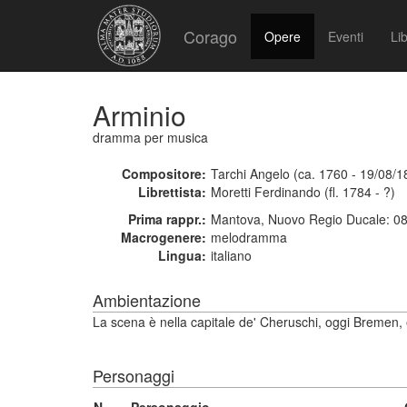
Corago
Opere
Eventi
Lib
Arminio
dramma per musica
Compositore:
Tarchi Angelo (ca. 1760 - 19/08/1
Librettista:
Moretti Ferdinando (fl. 1784 - ?)
Prima rappr.:
Mantova, Nuovo Regio Ducale: 0
Macrogenere:
melodramma
Lingua:
italiano
Ambientazione
La scena è nella capitale de' Cheruschi, oggi Bremen, e
Personaggi