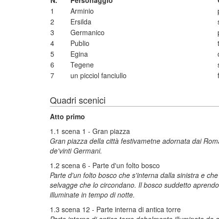
N.
Personaggio
1
Arminio
2
Ersilda
3
Germanico
4
Publio
5
Egina
6
Tegene
7
un picciol fanciullo
Quadri scenici
Atto primo
1.1 scena 1 - Gran piazza
Gran piazza della città festivametne adornata dai Roman
de'vinti Germani.
1.2 scena 6 - Parte d'un folto bosco
Parte d'un folto bosco che s'interna dalla sinistra e che
selvagge che lo circondano. Il bosco suddetto aprendos
illuminate in tempo di notte.
1.3 scena 12 - Parte interna di antica torre