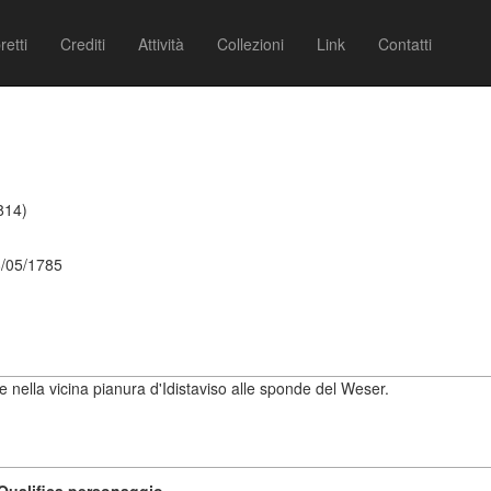
retti
Crediti
Attività
Collezioni
Link
Contatti
814)
8/05/1785
 nella vicina pianura d'Idistaviso alle sponde del Weser.