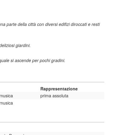
a parte della città con diversi edifizi diroccati e resti
liziosi giardini.
 quale si ascende per pochi gradini.
Rappresentazione
musica
prima assoluta
musica