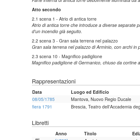
Parte interna di antica torre debolmente illuminata da 
Atto secondo
2.1 scena 1 - Atrio di antica torre
Atrio di antica torre che introduce a diverse separate pri
d'un incendio già seguito.
2.2 scena 3 - Gran sala terrena nel palazzo
Gran sala terrena nel palazzo di Arminio, con archi in p
2.3 scena 10 - Magnifico padiglione
Magnifico padiglione di Germanico, chiuso da cortine all
Rappresentazioni
Data
Luogo ed Edificio
08/05/1785
Mantova, Nuovo Regio Ducale
fiera 1791
Brescia, Teatro dell'Accademia degl
Libretti
Anno
Titolo
Edi