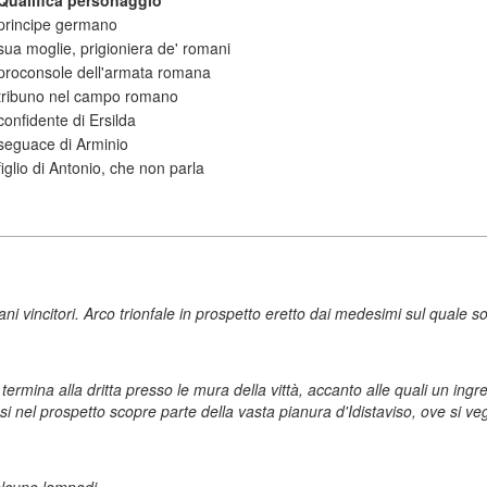
Qualifica personaggio
principe germano
sua moglie, prigioniera de' romani
proconsole dell'armata romana
tribuno nel campo romano
confidente di Ersilda
seguace di Arminio
figlio di Antonio, che non parla
i vincitori. Arco trionfale in prospetto eretto dai medesimi sul quale s
 termina alla dritta presso le mura della vittà, accanto alle quali un ing
i nel prospetto scopre parte della vasta pianura d'Idistaviso, ove si v