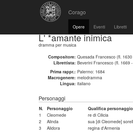
Corago
Opere
Eventi
Libretti
L' *amante inimica
dramma per musica
Compositore:
Quesada Francesco (fl. 1630 
Librettista:
Beverini Francesco (fl. 1669 -
Prima rappr.:
Palermo: 1684
Macrogenere:
melodramma
Lingua:
italiano
Personaggi
N.
Personaggio
Qualifica personaggio
1
Cleomede
re di Cilicia
2
Alinda
sua [di Cleomede] sorel
3
Alidora
regina d'Armenia