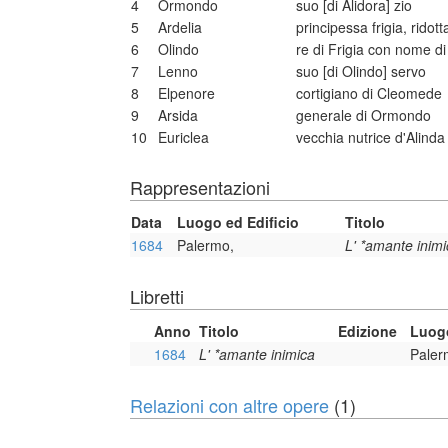
4
Ormondo
suo [di Alidora] zio
5
Ardelia
principessa frigia, ridott
6
Olindo
re di Frigia con nome d
7
Lenno
suo [di Olindo] servo
8
Elpenore
cortigiano di Cleomede
9
Arsida
generale di Ormondo
10
Euriclea
vecchia nutrice d'Alinda
Rappresentazioni
Data
Luogo ed Edificio
Titolo
1684
Palermo,
L' *amante inim
Libretti
Anno
Titolo
Edizione
Luogo
1684
L' *amante inimica
Paler
Relazioni con altre opere
(1)