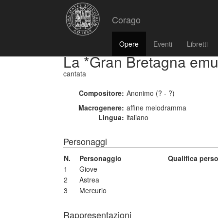
Corago
Opere
Eventi
Libretti
La *Gran Bretagna emul
cantata
Compositore:
Anonimo (? - ?)
Macrogenere:
affine melodramma
Lingua:
italiano
Personaggi
N.
Personaggio
Qualifica pers
1
Giove
2
Astrea
3
Mercurio
Rappresentazioni