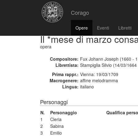
Corago
Opere
Eventi
Libretti
Il *mese di marzo cons
opera
Compositore:
Fux Johann Joseph (1660 - 1
Librettista:
Stampiglia Silvio (14/03/1664
Prima rappr.:
Vienna: 19/03/1709
Macrogenere:
affine melodramma
Lingua:
italiano
Personaggi
N.
Personaggio
Qualifica pers
1
Cleria
2
Sabina
3
Emilio