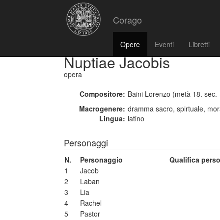
Corago
Opere
Eventi
Libretti
Nuptiae Jacobis
opera
Compositore:
Baini Lorenzo (metà 18. sec. 
Macrogenere:
dramma sacro, spirtuale, mor
Lingua:
latino
Personaggi
N.
Personaggio
Qualifica pers
1
Jacob
2
Laban
3
Lia
4
Rachel
5
Pastor