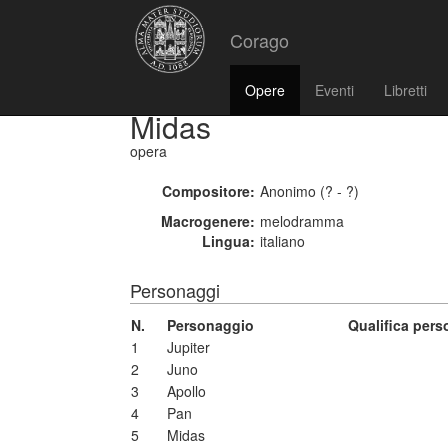
Corago
Opere
Eventi
Libretti
Midas
opera
Compositore:
Anonimo (? - ?)
Macrogenere:
melodramma
Lingua:
italiano
Personaggi
N.
Personaggio
Qualifica per
1
Jupiter
2
Juno
3
Apollo
4
Pan
5
Midas