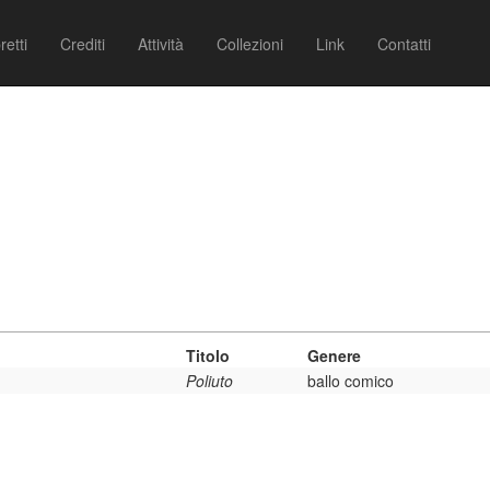
retti
Crediti
Attività
Collezioni
Link
Contatti
Titolo
Genere
Poliuto
ballo comico