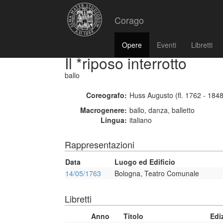
Corago
Opere
Eventi
Libretti
Il *riposo interrotto
ballo
Coreografo:
Huss Augusto (fl. 1762 - 1848
Macrogenere:
ballo, danza, balletto
Lingua:
italiano
Rappresentazioni
Data
Luogo ed Edificio
14/05/1763
Bologna, Teatro Comunale
Libretti
Anno
Titolo
Edi