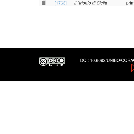
[1763]
Il *trionfo di Clelia
pri
DOI:
10.6092/UNIBO/COR