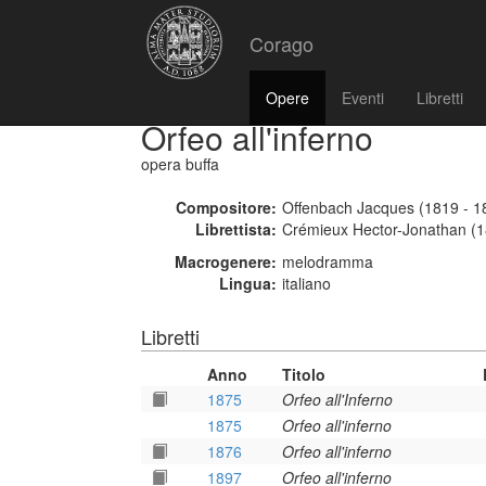
Corago
Opere
Eventi
Libretti
Orfeo all'inferno
opera buffa
Compositore:
Offenbach Jacques (1819 - 1
Librettista:
Crémieux Hector-Jonathan (1
Macrogenere:
melodramma
Lingua:
italiano
Libretti
Anno
Titolo
1875
Orfeo all'Inferno
1875
Orfeo all'inferno
1876
Orfeo all'inferno
1897
Orfeo all'inferno