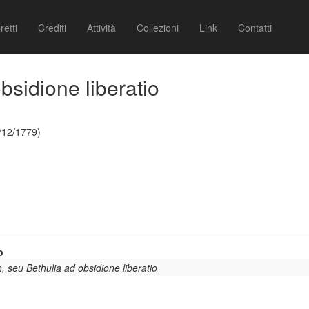
retti
Crediti
Attività
Collezioni
Link
Contatti
bsidione liberatio
/12/1779)
o
h, seu Bethulia ad obsidione liberatio