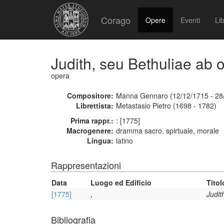
Corago
Opere
Eventi
Lib
Judith, seu Bethuliae ab o
opera
Compositore:
Manna Gennaro (12/12/1715 - 28
Librettista:
Metastasio Pietro (1698 - 1782)
Prima rappr.:
: [1775]
Macrogenere:
dramma sacro, spirtuale, morale
Lingua:
latino
Rappresentazioni
Data
Luogo ed Edificio
Titol
[1775]
,
Judit
Bibliografia