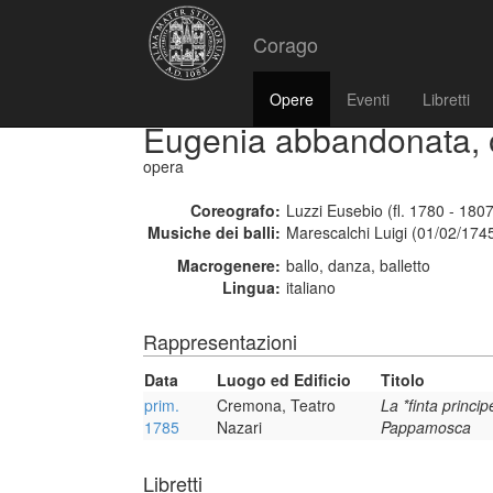
Corago
Opere
Eventi
Libretti
Eugenia abbandonata, o
opera
Coreografo:
Luzzi Eusebio (fl. 1780 - 1807
Musiche dei balli:
Marescalchi Luigi (01/02/174
Macrogenere:
ballo, danza, balletto
Lingua:
italiano
Rappresentazioni
Data
Luogo ed Edificio
Titolo
prim.
Cremona, Teatro
La *finta princip
1785
Nazari
Pappamosca
Libretti