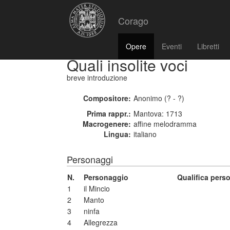
Corago
Opere
Eventi
Libretti
Quali insolite voci
breve introduzione
Compositore:
Anonimo (? - ?)
Prima rappr.:
Mantova: 1713
Macrogenere:
affine melodramma
Lingua:
italiano
Personaggi
N.
Personaggio
Qualifica pers
1
il Mincio
2
Manto
3
ninfa
4
Allegrezza