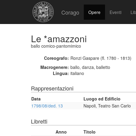
Corago
Opere
Eventi
Lib
Le *amazzoni
ballo comico-pantomimico
Coreografo:
Ronzi Gaspare (fl. 1780 - 1813)
Macrogenere:
ballo, danza, balletto
Lingua:
italiano
Rappresentazioni
Data
Luogo ed Edificio
1798/08/ded. 13
Napoli, Teatro San Carlo
Libretti
Anno
Titolo