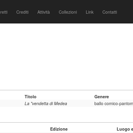
retti
Crediti
Attività
Collezioni
Link
Contatti
Titolo
Genere
La *vendetta di Medea
ballo comico-panto
Edizione
Luogo e