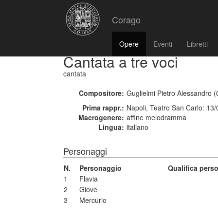
Corago
Opere
Eventi
Libretti
Cantata a tre voci
cantata
Compositore:
Guglielmi Pietro Alessandro 
Prima rappr.:
Napoli, Teatro San Carlo: 13
Macrogenere:
affine melodramma
Lingua:
italiano
Personaggi
N.
Personaggio
Qualifica pers
1
Flavia
2
Giove
3
Mercurio