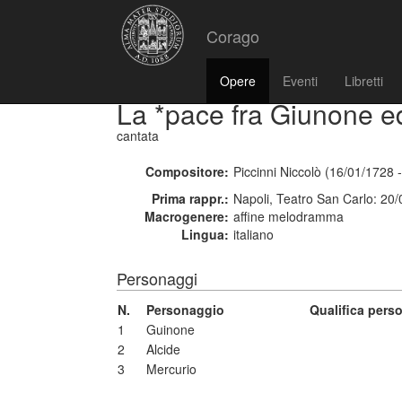
Corago
Opere
Eventi
Libretti
La *pace fra Giunone e
cantata
Compositore:
Piccinni Niccolò (16/01/1728 
Prima rappr.:
Napoli, Teatro San Carlo: 20
Macrogenere:
affine melodramma
Lingua:
italiano
Personaggi
N.
Personaggio
Qualifica pers
1
Guinone
2
Alcide
3
Mercurio