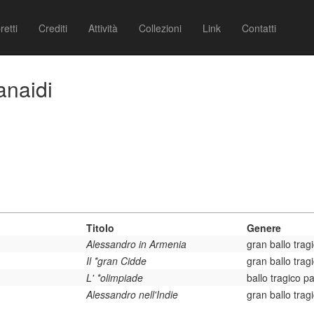
retti
Crediti
Attività
Collezioni
Link
Contatti
anaidi
Titolo
Genere
Alessandro in Armenia
gran ballo trag
Il *gran Cidde
gran ballo trag
L' *olimpiade
ballo tragico 
Alessandro nell'Indie
gran ballo trag