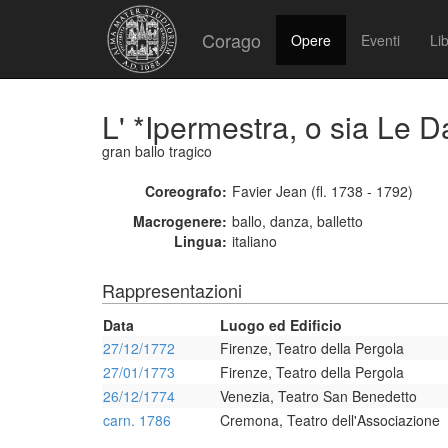
Corago
Opere
Eventi
Lib
L' *Ipermestra, o sia Le D
gran ballo tragico
Coreografo:
Favier Jean (fl. 1738 - 1792)
Macrogenere:
ballo, danza, balletto
Lingua:
italiano
Rappresentazioni
Data
Luogo ed Edificio
27/12/1772
Firenze, Teatro della Pergola
27/01/1773
Firenze, Teatro della Pergola
26/12/1774
Venezia, Teatro San Benedetto
carn. 1786
Cremona, Teatro dell'Associazione