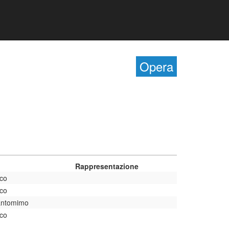
Opera
Rappresentazione
ico
ico
pantomimo
ico