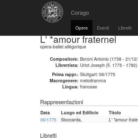
Corago
Opere
Eventi
Libretti
L' *amour fraternel
opera-ballet allégorique
Compositore:
Boroni Antonio (1738 - 21/12
Librettista:
Uriot Joseph (fl. 1775 - 1782)
Prima rappr.:
Stuttgart: 06/1775
Macrogenere:
melodramma
Lingua:
francese
Rappresentazioni
Data
Luogo ed Edificio
Titolo
06/1775
Stoccarda,
L' *amour frate
Libretti