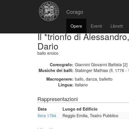
Corago
Opere
Eventi
Libretti
Il *trionfo di Alessandro
Dario
ballo eroico
Coreografo:
Giannini Giovanni Battista [2] 
Musiche dei balli:
Stabinger Mathias (fl. 1776 -
Macrogenere:
ballo, danza, balletto
Lingua:
italiano
Rappresentazioni
Data
Luogo ed Edificio
fiera 1784
Reggio Emilia, Teatro Pubblico