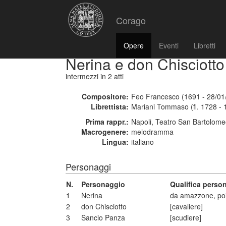
Corago
Opere
Eventi
Libretti
Nerina e don Chisciotto
intermezzi
in 2 atti
Compositore:
Feo Francesco (1691 - 28/01
Librettista:
Mariani Tommaso (fl. 1728 - 
Prima rappr.:
Napoli, Teatro San Bartolome
Macrogenere:
melodramma
Lingua:
italiano
Personaggi
N.
Personaggio
Qualifica perso
1
Nerina
da amazzone, po
2
don Chisciotto
[cavaliere]
3
Sancio Panza
[scudiere]