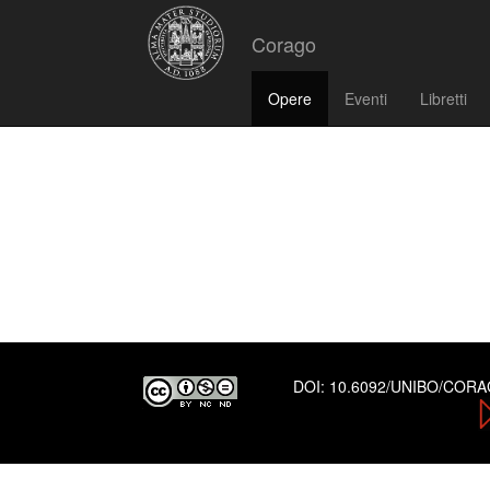
Corago
Opere
Eventi
Libretti
opera
DOI:
10.6092/UNIBO/COR