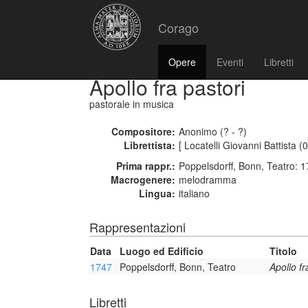
Corago
Opere
Eventi
Libretti
Apollo fra pastori
pastorale in musica
Compositore:
Anonimo (? - ?)
Librettista:
[ Locatelli Giovanni Battista (
Prima rappr.:
Poppelsdorff, Bonn, Teatro: 
Macrogenere:
melodramma
Lingua:
italiano
Rappresentazioni
Data
Luogo ed Edificio
Titolo
1747
Poppelsdorff, Bonn, Teatro
Apollo fr
Libretti