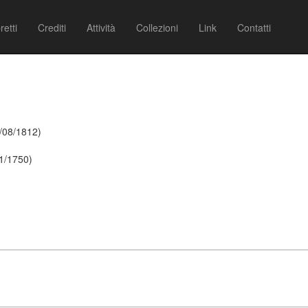
retti
Crediti
Attività
Collezioni
Link
Contatti
9/08/1812)
1/1750)