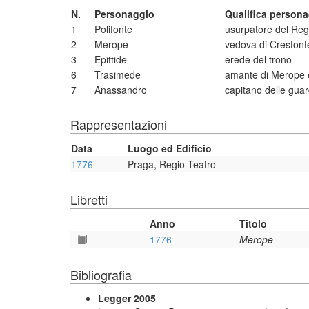
N.
Personaggio
Qualifica person
1
Polifonte
usurpatore del Re
2
Merope
vedova di Cresfont
3
Epittide
erede del trono
6
Trasimede
amante di Merope 
7
Anassandro
capitano delle guar
Rappresentazioni
Data
Luogo ed Edificio
1776
Praga, Regio Teatro
Libretti
Anno
Titolo
1776
Merope
Bibliografia
Legger 2005