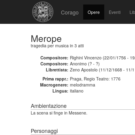
Corago
Opere
Eventi
Lib
Merope
tragedia per musica
in 3 atti
Compositore:
Righini Vincenzo (22/01/1756 - 1
Compositore:
Anonimo (? - ?)
Librettista:
Zeno Apostolo (11/12/1668 - 11/1
Prima rappr.:
Praga, Regio Teatro: 1776
Macrogenere:
melodramma
Lingua:
italiano
Ambientazione
La scena si finge in Messene.
Personaggi