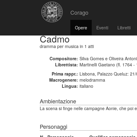
Corago
Opere
Eventi
Libretti
Cadmo
dramma per musica
in 1 atti
Compositore:
Silva Gomes e Oliveira Antoni
Librettista:
Martinelli Gaetano (fl. 1764 -
Prima rappr.:
Lisbona, Palazzo Queluz: 21
Macrogenere:
melodramma
Lingua:
italiano
Ambientazione
La scena si finge nelle campagne Aonie, che poi e
Personaggi