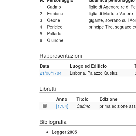
N.
Personaggio
Qualifica personaggio
1
Cadmo
figlio di Agenore re di Fe
2
Ermione
figlia di Marte e Venere
3
Geone
gigante, sovrano su l'Ao
4
Pericleo
principe Tiro, seguace 
5
Pallade
6
Giunone
Rappresentazioni
Data
Luogo ed Edificio
21/08/1784
Lisbona, Palazzo Queluz
Libretti
Anno
Titolo
Edizione
[1784]
Cadmo
prima edizione ass
Bibliografia
Legger 2005