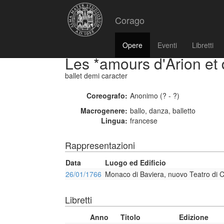
Corago
Opere
Eventi
Libretti
Les *amours d'Arion et
ballet demi caracter
Coreografo:
Anonimo (? - ?)
Macrogenere:
ballo, danza, balletto
Lingua:
francese
Rappresentazioni
Data
Luogo ed Edificio
26/01/1766
Monaco di Baviera, nuovo Teatro di C
Libretti
Anno
Titolo
Edizione