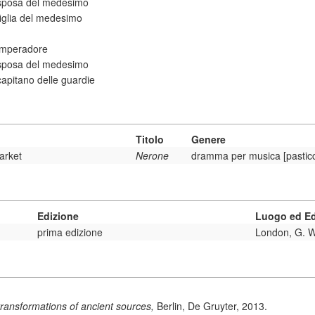
sposa del medesimo
figlia del medesimo
imperadore
sposa del medesimo
capitano delle guardie
Titolo
Genere
arket
Nerone
dramma per musica [pasticc
Edizione
Luogo ed Ed
prima edizione
London, G. W
transformations of ancient sources,
Berlin, De Gruyter, 2013.