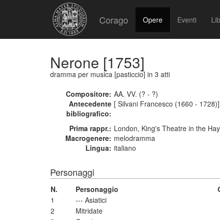
Corago
Opere
Eventi
Lib
Nerone [1753]
dramma per musica [pasticcio]
in 3 atti
Compositore:
AA. VV. (? - ?)
Antecedente
[ Silvani Francesco (1660 - 1728)]
bibliografico:
Prima rappr.:
London, King's Theatre in the Ha
Macrogenere:
melodramma
Lingua:
italiano
Personaggi
N.
Personaggio
1
--- Asiatici
2
Mitridate