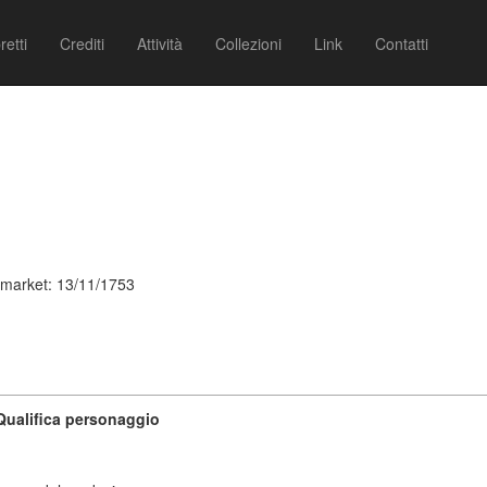
retti
Crediti
Attività
Collezioni
Link
Contatti
ymarket: 13/11/1753
Qualifica personaggio