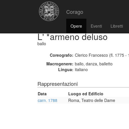
Corago
Opere
Eventi
Libretti
L' *armeno deluso
ballo
Coreografo:
Clerico Francesco (fl. 1775 -
Macrogenere:
ballo, danza, balletto
Lingua:
italiano
Rappresentazioni
Data
Luogo ed Edificio
carn. 1788
Roma, Teatro delle Dame