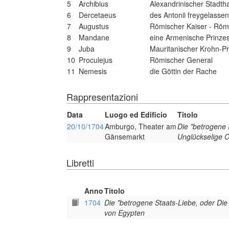
5
Archibius
Alexandrinischer Stadtha
6
Dercetaeus
des Antonii freygelasse
7
Augustus
Römischer Kaiser - Röm
8
Mandane
eine Armenische Prinzes
9
Juba
Mauritanischer Krohn-Pr
10
Proculejus
Römischer General
11
Nemesis
die Göttin der Rache
Rappresentazioni
Data
Luogo ed Edificio
Titolo
20/10/1704
Amburgo, Theater am
Die *betrogene 
Gänsemarkt
Unglückselige C
Libretti
Anno
Titolo
1704
Die *betrogene Staats-Liebe, oder Die
von Egypten