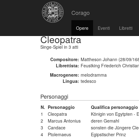
Corago
Opere
Eventi
Libretti
Cleopatra
Singe-Spiel
in 3 atti
Compositore:
Mattheson Johann (28/09/168
Librettista:
Feustking Friederich Christia
Macrogenere:
melodramma
Lingua:
tedesco
Personaggi
N.
Personaggio
Qualifica personaggio
1
Cleopatra
Königin von Egytpten - E
2
Marcus Antonius
deren Gemahl
3
Candace
sonsten die Jüngere Cle
4
Ptolemaeus
Egipstischer Prinz