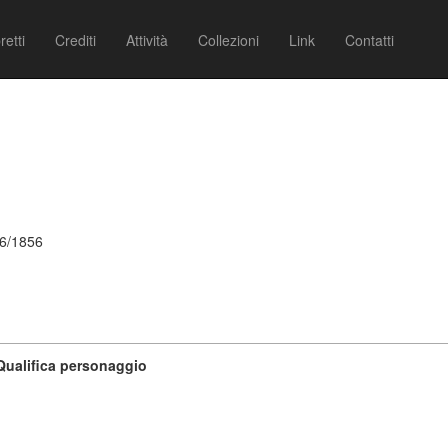
retti
Crediti
Attività
Collezioni
Link
Contatti
06/1856
Qualifica personaggio