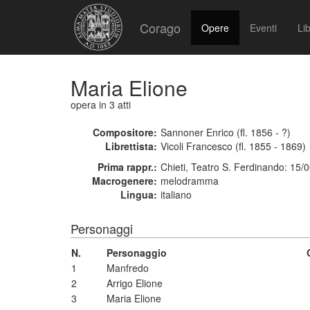
Corago
Opere
Eventi
Lib
Maria Elione
opera
in 3 atti
Compositore:
Sannoner Enrico (fl. 1856 - ?)
Librettista:
Vicoli Francesco (fl. 1855 - 1869)
Prima rappr.:
Chieti, Teatro S. Ferdinando: 15/
Macrogenere:
melodramma
Lingua:
italiano
Personaggi
N.
Personaggio
1
Manfredo
2
Arrigo Elione
3
Maria Elione