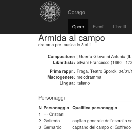
Corago
Opere
Eventi
Libretti
Armida al campo
dramma per musica
in 3 atti
Compositore:
[ Guerra Giovanni Antonio (fl.
Librettista:
Silvani Francesco (1660 - 17
Prima rappr.:
Praga, Teatro Sporck: 04/01
Macrogenere:
melodramma
Lingua:
italiano
Personaggi
N.
Personaggio
Qualifica personaggio
1
--- Cristiani
2
Goffredo
capitan generale dell'esercito
3
Gernardo
capitano del campo di Goffredo