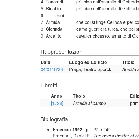
4
Tancredi
principe dell'esercito di Goffre
5
Rinaldo
principe dell'esercito di Goffred
6
--- Turchi
7
Armida
che poi si finge Celinda e per 
8
Clorinda
dama guerriera turca, che poi si 
9
Argante
cavalier circasso, amante di Clo
Rappresentazioni
Data
Luogo ed Edificio
Titolo
04/01/1728
Praga, Teatro Sporck
Armida 
Libretti
Anno
Titolo
Edi
[1728]
Armida al campo
prim
Bibliografia
Freeman 1992
: p. 127 e 249
Freeman, Daniel E.,
The opera theater of c