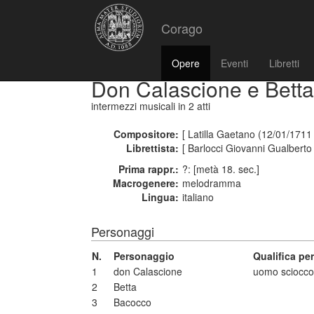
Corago
Opere
Eventi
Libretti
Don Calascione e Betta
intermezzi musicali
in 2 atti
Compositore:
[ Latilla Gaetano (12/01/1711
Librettista:
[ Barlocci Giovanni Gualberto (
Prima rappr.:
?: [metà 18. sec.]
Macrogenere:
melodramma
Lingua:
italiano
Personaggi
N.
Personaggio
Qualifica pe
1
don Calascione
uomo sciocc
2
Betta
3
Bacocco