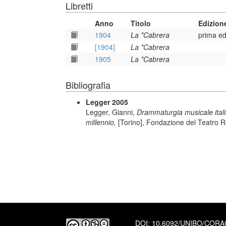
Libretti
Anno
Titolo
Edizion
1904
La *Cabrera
prima ed
[1904]
La *Cabrera
1905
La *Cabrera
Bibliografia
Legger 2005
Legger, Gianni,
Drammaturgia musicale italiana
millennio,
[Torino], Fondazione del Teatro R
DOI:
10.6092/UNIBO/COR