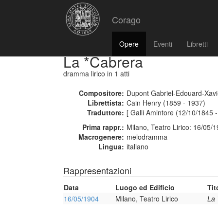
Corago
Opere
Eventi
Libretti
La *Cabrera
dramma lirico
in 1 atti
Compositore:
Dupont Gabriel-Edouard-Xavi
Librettista:
Cain Henry (1859 - 1937)
Traduttore:
[ Galli Amintore (12/10/1845 
Prima rappr.:
Milano, Teatro Lirico: 16/05/
Macrogenere:
melodramma
Lingua:
italiano
Rappresentazioni
Data
Luogo ed Edificio
Tit
16/05/1904
Milano, Teatro Lirico
La 