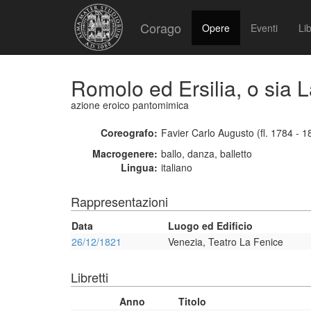
Corago
Opere
Eventi
Lib
Romolo ed Ersilia, o sia La
azione eroico pantomimica
Coreografo:
Favier Carlo Augusto (fl. 1784 - 1
Macrogenere:
ballo, danza, balletto
Lingua:
italiano
Rappresentazioni
Data
Luogo ed Edificio
26/12/1821
Venezia, Teatro La Fenice
Libretti
Anno
Titolo