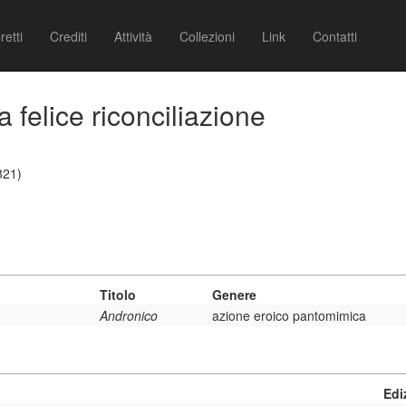
retti
Crediti
Attività
Collezioni
Link
Contatti
 felice riconciliazione
821)
Titolo
Genere
Andronico
azione eroico pantomimica
Edi