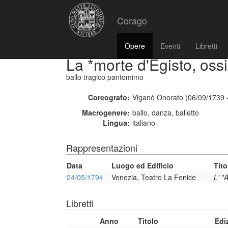
Corago
Opere
Eventi
Libretti
La *morte d'Egisto, ossi
ballo tragico pantomimo
Coreografo:
Viganò Onorato (06/09/1739 
Macrogenere:
ballo, danza, balletto
Lingua:
italiano
Rappresentazioni
Data
Luogo ed Edificio
Tito
24/05/1794
Venezia, Teatro La Fenice
L' *
Libretti
Anno
Titolo
Edi