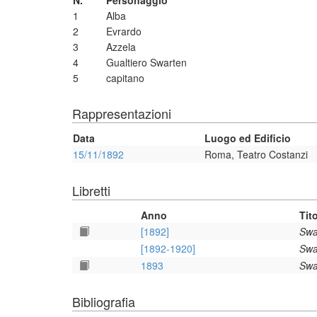
N.
Personaggio
1
Alba
2
Evrardo
3
Azzela
4
Gualtiero Swarten
5
capitano
Rappresentazioni
Data
Luogo ed Edificio
15/11/1892
Roma, Teatro Costanzi
Libretti
Anno
Tit
[1892]
Swa
[1892-1920]
Swa
1893
Swa
Bibliografia