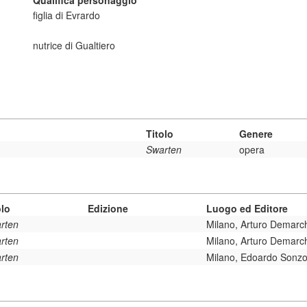
Qualifica personaggio
figlia di Evrardo
nutrice di Gualtiero
Titolo
Genere
Swarten
opera
olo
Edizione
Luogo ed Editore
rten
Milano, Arturo Demarc
rten
Milano, Arturo Demarc
rten
Milano, Edoardo Sonz