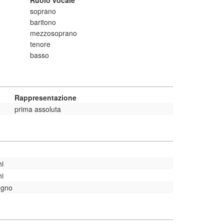
Ruolo vocale
soprano
baritono
mezzosoprano
tenore
basso
Rappresentazione
prima assoluta
hi
hi
ogno