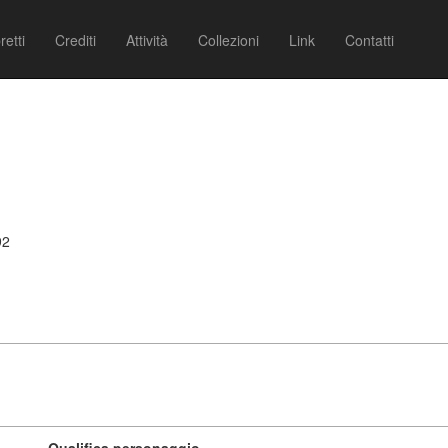
retti
Crediti
Attività
Collezioni
Link
Contatti
)
92