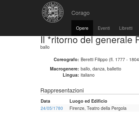
Corago
Opere
Eventi
Libretti
Il *ritorno del generale 
ballo
Coreografo:
Beretti Filippo (fl. 1777 - 1804
Macrogenere:
ballo, danza, balletto
Lingua:
italiano
Rappresentazioni
Data
Luogo ed Edificio
24/05/1780
Firenze, Teatro della Pergola