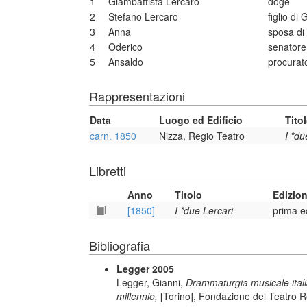
1
Giambattista Lercaro
doge
2
Stefano Lercaro
figlio di
3
Anna
sposa di
4
Oderico
senatore
5
Ansaldo
procurat
Rappresentazioni
Data
Luogo ed Edificio
Tito
carn. 1850
Nizza, Regio Teatro
I *du
Libretti
Anno
Titolo
Edizio
[1850]
I *due Lercari
prima e
Bibliografia
Legger 2005
Legger, Gianni,
Drammaturgia musicale italiana
millennio,
[Torino], Fondazione del Teatro R