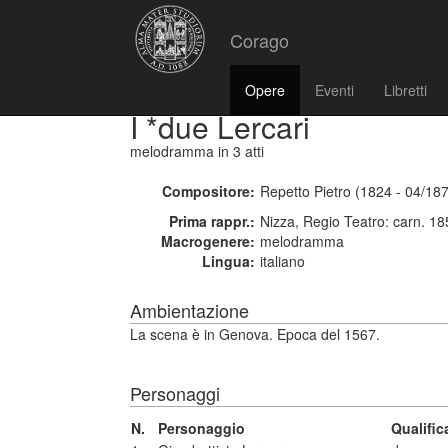
Corago
Opere
Eventi
Libretti
I *due Lercari
melodramma
in 3 atti
Compositore:
Repetto Pietro (1824 - 04/18
Prima rappr.:
Nizza, Regio Teatro: carn. 1
Macrogenere:
melodramma
Lingua:
italiano
Ambientazione
La scena è in Genova. Epoca del 1567.
Personaggi
N.
Personaggio
Qualifi