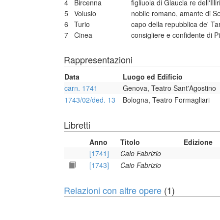
4
Bircenna
figliuola di Glaucia re dell'Il
5
Volusio
nobile romano, amante di Se
6
Turio
capo della repubblica de' Tar
7
Cinea
consigliere e confidente di Pi
Rappresentazioni
Data
Luogo ed Edificio
carn. 1741
Genova, Teatro Sant'Agostino
1743/02/ded. 13
Bologna, Teatro Formagliari
Libretti
Anno
Titolo
Edizione
[1741]
Caio Fabrizio
[1743]
Caio Fabrizio
Relazioni con altre opere
(1)