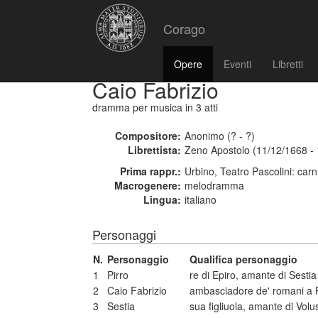
Corago
Opere
Eventi
Libretti
Caio Fabrizio
dramma per musica
in 3 atti
Compositore:
Anonimo (? - ?)
Librettista:
Zeno Apostolo (11/12/1668 -
Prima rappr.:
Urbino, Teatro Pascolini: car
Macrogenere:
melodramma
Lingua:
italiano
Personaggi
N.
Personaggio
Qualifica personaggio
1
Pirro
re di Epiro, amante di Sestia
2
Caio Fabrizio
ambasciadore de' romani a P
3
Sestia
sua figliuola, amante di Volus