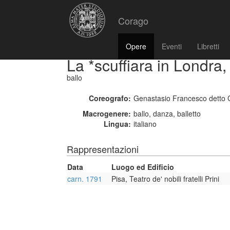
Corago
Opere
Eventi
Libretti
La *scuffiara in Londra, 
ballo
Coreografo:
Genastasio Francesco detto C
Macrogenere:
ballo, danza, balletto
Lingua:
italiano
Rappresentazioni
Data
Luogo ed Edificio
carn. 1791
Pisa, Teatro de' nobili fratelli Prini