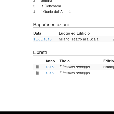
2
Semira
3
la Concordia
4
il Genio dell'Austria
Rappresentazioni
Data
Luogo ed Edificio
15/05/1815
Milano, Teatro alla Scala
Libretti
Anno
Titolo
Edizi
1815
Il *mistico omaggio
ristam
1815
Il *mistico omaggio