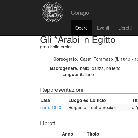
Corago
Opere
Eventi
Libretti
Gli *Arabi in Egitto
gran ballo eroico
Coreografo:
Casati Tommaso (fl. 1840 - 1
Macrogenere:
ballo, danza, balletto
Lingua:
italiano
Rappresentazioni
Data
Luogo ed Edificio
Ti
carn. 1840
Bergamo, Teatro Sociale
Il 
Libretti
Anno
Titolo