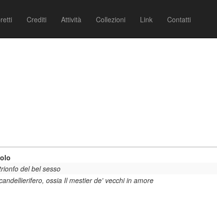
retti
Crediti
Attività
Collezioni
Link
Contatti
tolo
*trionfo del bel sesso
*candellierifero, ossia Il mestier de' vecchi in amore