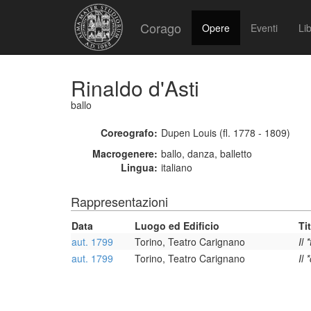
Corago
Opere
Eventi
Lib
Rinaldo d'Asti
ballo
Coreografo:
Dupen Louis (fl. 1778 - 1809)
Macrogenere:
ballo, danza, balletto
Lingua:
italiano
Rappresentazioni
Data
Luogo ed Edificio
Ti
aut. 1799
Torino, Teatro Carignano
Il 
aut. 1799
Torino, Teatro Carignano
Il 