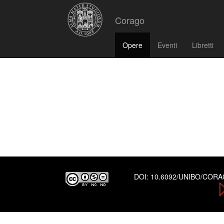
Corago
Opere
Eventi
Libretti
opera
DOI:
10.6092/UNIBO/COR