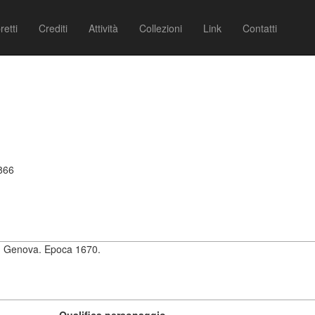
retti
Crediti
Attività
Collezioni
Link
Contatti
1866
I in Genova. Epoca 1670.