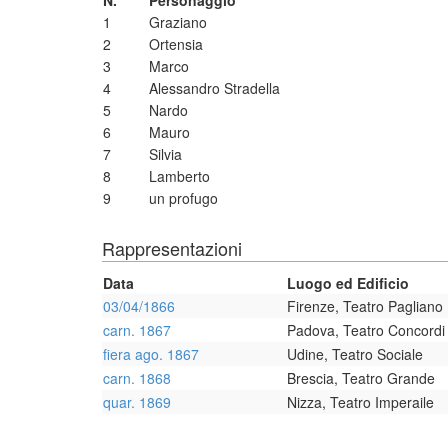
N.
Personaggio
1
Graziano
2
Ortensia
3
Marco
4
Alessandro Stradella
5
Nardo
6
Mauro
7
Silvia
8
Lamberto
9
un profugo
Rappresentazioni
Data
Luogo ed Edificio
03/04/1866
Firenze, Teatro Pagliano
carn. 1867
Padova, Teatro Concordi
fiera ago. 1867
Udine, Teatro Sociale
carn. 1868
Brescia, Teatro Grande
quar. 1869
Nizza, Teatro Imperaile