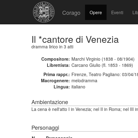
Corago
Opere
Eventi
Lib
Il *cantore di Venezia
dramma lirico
in 3 atti
Compositore:
Marchi Virginio (1838 - 08/1904)
Librettista:
Carcano Giulio (fl. 1853 - 1869)
Prima rappr.:
Firenze, Teatro Pagliano: 03/04/
Macrogenere:
melodramma
Lingua:
italiano
Ambientazione
La cena è nell'atto I in Venezia; nel II in Roma; nel II
Personaggi