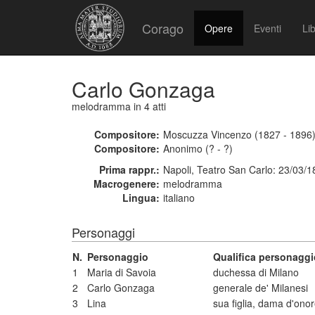
Corago
Opere
Eventi
Lib
Carlo Gonzaga
melodramma
in 4 atti
Compositore:
Moscuzza Vincenzo (1827 - 1896
Compositore:
Anonimo (? - ?)
Prima rappr.:
Napoli, Teatro San Carlo: 23/03/
Macrogenere:
melodramma
Lingua:
italiano
Personaggi
N.
Personaggio
Qualifica personaggi
1
Maria di Savoia
duchessa di Milano
2
Carlo Gonzaga
generale de' Milanesi
3
Lina
sua figlia, dama d'ono