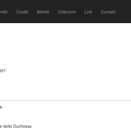
retti
Crediti
Attività
Collezioni
Link
Contatti
)
1857
o
re della Duchessa