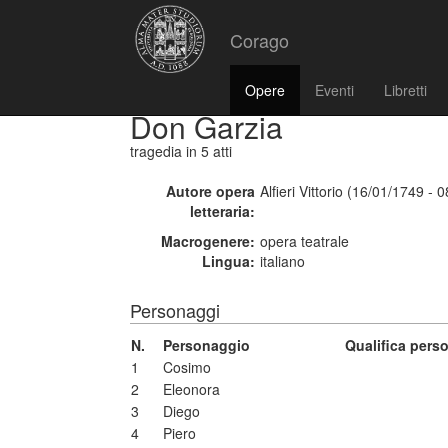
Corago
Opere
Eventi
Libretti
Don Garzia
tragedia
in 5 atti
Autore opera
Alfieri Vittorio (16/01/1749 - 
letteraria:
Macrogenere:
opera teatrale
Lingua:
italiano
Personaggi
N.
Personaggio
Qualifica pers
1
Cosimo
2
Eleonora
3
Diego
4
Piero