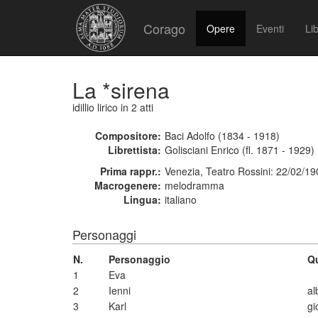
Corago
Opere
Eventi
Lib
La *sirena
idillio lirico
in 2 atti
Compositore:
Baci Adolfo (1834 - 1918)
Librettista:
Golisciani Enrico (fl. 1871 - 1929)
Prima rappr.:
Venezia, Teatro Rossini: 22/02/19
Macrogenere:
melodramma
Lingua:
italiano
Personaggi
N.
Personaggio
Qu
1
Eva
2
Ienni
al
3
Karl
gi