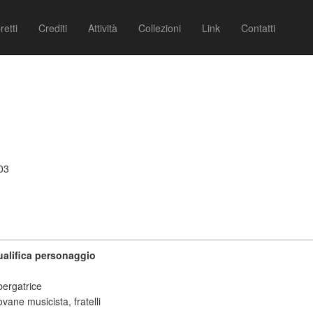
retti
Crediti
Attività
Collezioni
Link
Contatti
03
alifica personaggio
bergatrice
ovane musicista, fratelli