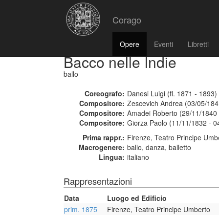
Corago
Opere
Eventi
Libretti
Bacco nelle Indie
ballo
Coreografo:
Danesi Luigi (fl. 1871 - 1893)
Compositore:
Zescevich Andrea (03/05/184
Compositore:
Amadei Roberto (29/11/1840 
Compositore:
Giorza Paolo (11/11/1832 - 0
Prima rappr.:
Firenze, Teatro Principe Umb
Macrogenere:
ballo, danza, balletto
Lingua:
italiano
Rappresentazioni
Data
Luogo ed Edificio
prim. 1875
Firenze, Teatro Principe Umberto