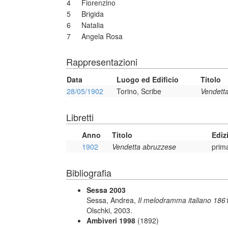
4
Fiorenzino
5
Brigida
6
Natalia
7
Angela Rosa
Rappresentazioni
Data
Luogo ed Edificio
Titolo
28/05/1902
Torino, Scribe
Vendett
Libretti
Anno
Titolo
Ediz
1902
Vendetta abruzzese
prim
Bibliografia
Sessa 2003
Sessa, Andrea,
Il melodramma italiano 1861
Olschki, 2003.
Ambìveri 1998
(1892)