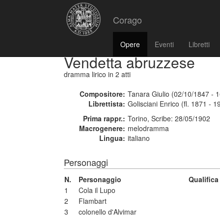
Corago
Opere
Eventi
Libretti
Vendetta abruzzese
dramma lirico
in 2 atti
Compositore:
Tanara Giulio (02/10/1847 - 
Librettista:
Golisciani Enrico (fl. 1871 - 1
Prima rappr.:
Torino, Scribe: 28/05/1902
Macrogenere:
melodramma
Lingua:
italiano
Personaggi
N.
Personaggio
Qualific
1
Cola il Lupo
2
Flambart
3
colonello d'Alvimar